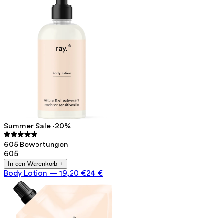
Summer Sale -20%
605 Bewertungen
605
In den Warenkorb +
Body Lotion
—
19,20 €
24 €