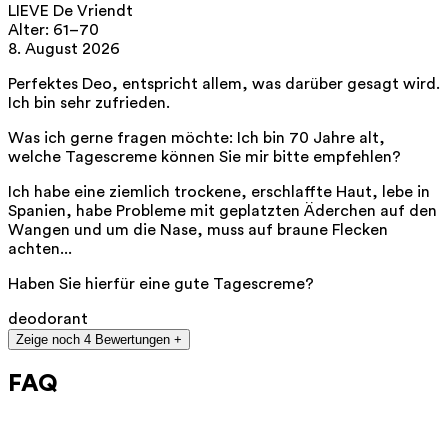
LIEVE De Vriendt
https://edlists.org/the-ed-lists
Alter: 61–70
**
C(arcinogen)M(utagen)R(eproduktionstoxisch)-Liste. Europäische
8. August 2026
Chemikalienagentur (ECHA).
https://echa.europa.eu/nl/substances-
restricted-under-reach
Perfektes Deo, entspricht allem, was darüber gesagt wird.
Ich bin sehr zufrieden.
Was ich gerne fragen möchte: Ich bin 70 Jahre alt,
welche Tagescreme können Sie mir bitte empfehlen?
Ich habe eine ziemlich trockene, erschlaffte Haut, lebe in
Spanien, habe Probleme mit geplatzten Äderchen auf den
Wangen und um die Nase, muss auf braune Flecken
achten...
Haben Sie hierfür eine gute Tagescreme?
deodorant
Zeige noch 4 Bewertungen +
FAQ