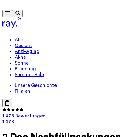
Kostenlose Lieferung ab 40 €
Alle
Gesicht
Anti-Aging
Akne
Sonne
Bräunung
Summer Sale
Unsere Geschichte
Filialen
1.478 Bewertungen
1.478