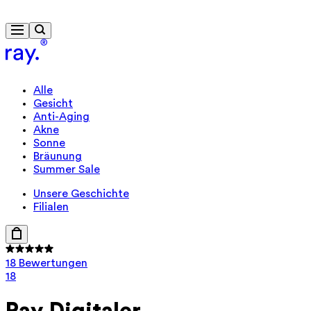
Kostenlose Lieferung ab 40 €
Alle
Gesicht
Anti-Aging
Akne
Sonne
Bräunung
Summer Sale
Unsere Geschichte
Filialen
18 Bewertungen
18