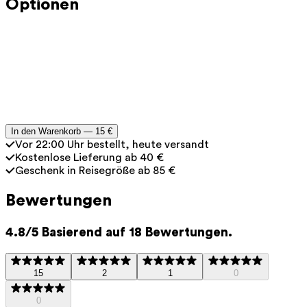
digitalen Geschenkgutschein in deinen Warenkorb.
Optionen
Schritt 2
: Bezahle wie gewohnt über den Webshop.
Schritt
3
: Du erhältst den Geschenkgutschein direkt nach
der Bezahlung per E-Mail.
Schritt
4
:
Leiten Sie den Geschenkgutschein weiter oder
drucken Sie ihn zu Hause aus, um ihn zu verschenken.
In den Warenkorb —
15 €
Vor 22:00 Uhr bestellt, heute versandt
Kostenlose Lieferung ab 40 €
Geschenk in Reisegröße ab 85 €
Bewertungen
4.8/5 Basierend auf 18 Bewertungen.
15
2
1
0
0