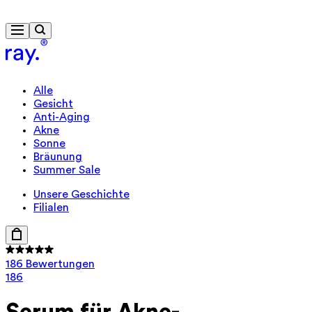
Kostenlose Lieferung ab 40 €
Alle
Gesicht
Anti-Aging
Akne
Sonne
Bräunung
Summer Sale
Unsere Geschichte
Filialen
186 Bewertungen
186