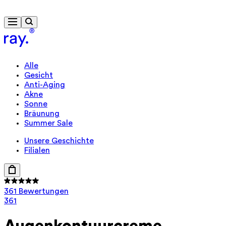
Kostenlose Lieferung ab 40 €
Alle
Gesicht
Anti-Aging
Akne
Sonne
Bräunung
Summer Sale
Unsere Geschichte
Filialen
361 Bewertungen
361