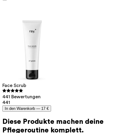
Peeling, wie zum Beispiel das Peeling-Serum.
Unser Assistent wurde von der Apothekerin Hilde Nys
Ein Gesichtspeeling regt die Durchblutung an, was bei
geschult, um deine Fragen zur Hautpflege zu
einer zu Rosazea oder Couperose neigenden Haut besser
beantworten.
vermieden wird.
Face Scrub
441 Bewertungen
441
In den Warenkorb —
17 €
Diese Produkte machen deine
Pflegeroutine komplett.