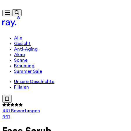
Kostenlose Lieferung ab 40 €
Geschenk in Reisegröße ab 85 €
Alle
Gesicht
Anti-Aging
Akne
Sonne
Bräunung
Summer Sale
Unsere Geschichte
Filialen
441 Bewertungen
441