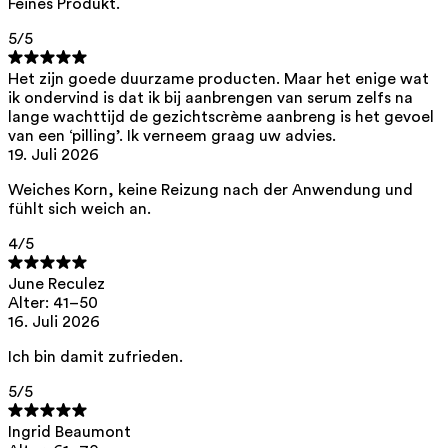
Feines Produkt.
Aqua, Stärkeacetat, Decylglucosid, Pentylenglykol, Perlit, Glycerin,
5
/5
Hydroxyethylcellulose, Xanthan Gum, Caprylhydroxamsäure,
Zitronensäure
Het zijn goede duurzame producten. Maar het enige wat
Dieses Produkt kann während der Schwangerschaft sicher verwendet
ik ondervind is dat ik bij aanbrengen van serum zelfs na
werden.
lange wachttijd de gezichtscrème aanbreng is het gevoel
Unsere Inhaltsstoffe werden mit größter Sorgfalt ausgewählt und sind
van een ‘pilling’. Ik verneem graag uw advies.
sicher für empfindliche Haut, hypoallergen, nicht komedogen und
19. Juli 2026
enthalten keine Pigmentstörer.
Außerdem sind sie frei von hormonell wirksamen*, krebserregenden,
Weiches Korn, keine Reizung nach der Anwendung und
mutagenen oder das Immunsystem beeinträchtigenden**
fühlt sich weich an.
Eigenschaften.
4
/5
Wir entscheiden uns für Inhaltsstoffe natürlichen Ursprungs mit
nachgewiesener Wirksamkeit, die sich schnell biologisch abbauen.
June Reculez
*ED Lists. (2024).
Listen endokriner Disruptoren: Listen I, II und III
.
Alter: 41–50
https://edlists.org/the-ed-lists
16. Juli 2026
**
C(arcinogen)M(utagen)R(eproduktionstoxisch)-Liste. Europäische
Chemikalienagentur (ECHA).
https://echa.europa.eu/nl/substances-
Ich bin damit zufrieden.
restricted-under-reach
5
/5
Ingrid Beaumont