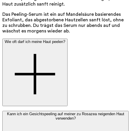
Haut zusätzlich sanft reinigt.
Das Peeling-Serum ist ein auf Mandelsäure basierendes
Exfoliant, das abgestorbene Hautzellen sanft löst, ohne
zu schrubben. Du trägst das Serum nur abends auf und
wäschst es morgens wieder ab.
Wie oft darf ich meine Haut peelen?
Für die meisten Hauttypen reicht es aus, 2- bis 3-mal pro
Kann ich ein Gesichtspeeling auf meiner zu Rosazea neigenden Haut
verwenden?
Woche zu peelen. Hast du trockene Haut? Dann ist 1-mal
pro Woche oft schon ausreichend.