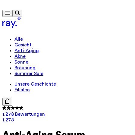
Kostenlose Lieferung ab 40 €
Alle
Gesicht
Anti-Aging
Akne
Sonne
Bräunung
Summer Sale
Unsere Geschichte
Filialen
1.278 Bewertungen
1.278