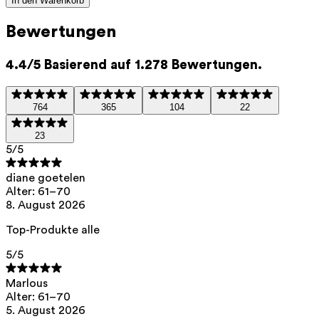
In den Warenkorb
Reduziert Falten und feine Linien und
Bewertungen
verbessert die Elastizität der Haut.
4.4/5 Basierend auf 1.278 Bewertungen.
Hyaluronsäure (HMW)
— Bildet eine
feuchtigkeitsspeichernde Schicht auf
764
365
104
22
der Haut, sodass sie sofort mit
23
Feuchtigkeit versorgt wird und vor
5
/5
Feuchtigkeitsverlust geschützt
bleibt.
diane goetelen
Alter: 61–70
8. August 2026
Dieses Produkt enthält 0 % Parfüm.
Top-Produkte alle
Geeignet für alle Hauttypen,
5
/5
einschließlich empfindlicher und
reifer Haut.
Marlous
Alter: 61–70
5. August 2026