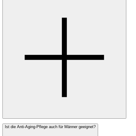
Ja, du kannst unsere Anti-Aging-Produkte während deiner
Ist die Anti-Aging-Pflege auch für Männer geeignet?
Schwangerschaft und Stillzeit unbesorgt verwenden. Sie