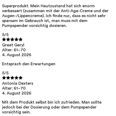
Liste aller Zutaten
Superprodukt. Mein Hautzustand hat sich enorm
verbessert (zusammen mit der Anti-Age-Creme und der
Augen-/Lippencreme). Ich finde nur, dass es nicht sehr
Aqua, Niacinamid, Pentylenglykol, Glycerin, 3-O-Ethylascorbinsäure,
sparsam im Gebrauch ist, man muss mit dem
Natriumhyaluronat, Caprylhydroxamsäure, Zitronensäure, hydrolysiertes
Pumpspender vorsichtig dosieren.
Natriumhyaluronat
Dieses Produkt kann während der Schwangerschaft sicher verwendet
5
/5
werden.
Greet Geryl
Unsere Inhaltsstoffe werden mit größter Sorgfalt ausgewählt und sind
für empfindliche Haut geeignet, hypoallergen, nicht komedogen und
Alter: 61–70
enthalten keine Pigmentstörer.
4. August 2026
Bovendien zijn ze vrij van
hormoonverstorende
, carcinogene, mutagene
Entsprach den Erwartungen
of
immuniteit verstorende
eigenschappen.
Wir entscheiden uns für Inhaltsstoffe natürlichen Ursprungs mit
5
/5
nachgewiesener Wirksamkeit, die sich schnell biologisch abbauen.
ED Lists. (2024). Listen zu endokrinen Disruptoren: Listen I, II
Antonia Dexters
und III. https://edlists.org/the-ed-lists
Alter: 61–70
4. August 2026
Liste krebserzeugender, mutagener und reproduktionstoxischer
Stoffe (CMR-Liste). Europäische Chemikalienagentur (ECHA).
https://echa.europa.eu/nl/substances-restricted-under-reach
Mit dem Produkt selbst bin ich zufrieden. Man sollte
jedoch bei der Dosierung oder dem Pumpspender
vorsichtig sein.