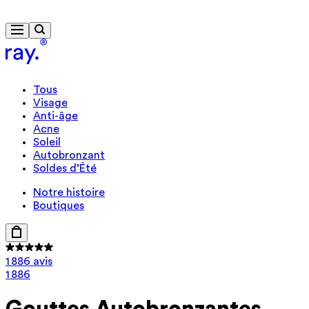
Livraison gratuite à partir de 40 €
Cadeau format voyage dès 85 €
Tous
Visage
Anti-âge
Acne
Soleil
Autobronzant
Soldes d’Été
Notre histoire
Boutiques
1 886 avis
1 886