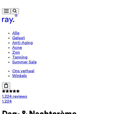
Gratis levering vanaf € 40
Alle
Gelaat
Anti-Aging
Acne
Zon
Tanning
Summer Sale
Ons verhaal
Winkels
1.224 reviews
1.224