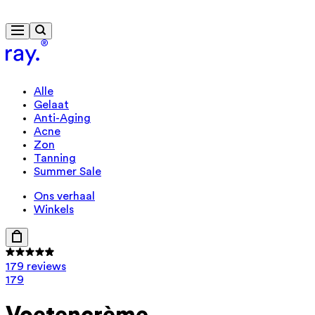
Travelsize cadeau vanaf € 85
Alle
Gelaat
Anti-Aging
Acne
Zon
Tanning
Summer Sale
Ons verhaal
Winkels
179 reviews
179